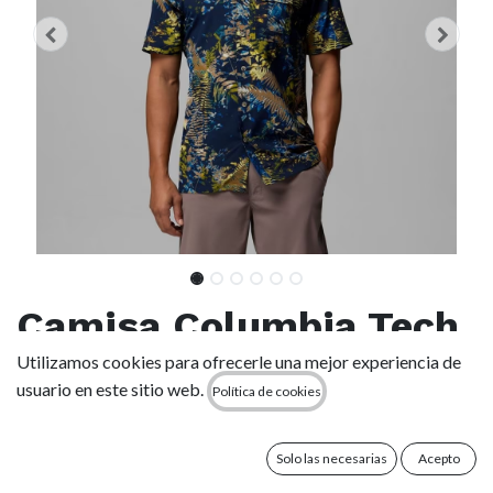
Camisa Columbia Tech
Trail Utility - Mountain
Utilizamos cookies para ofrecerle una mejor experiencia de
usuario en este sitio web.
Política de cookies
Blue/Geofern
Greenscape
Solo las necesarias
Acepto