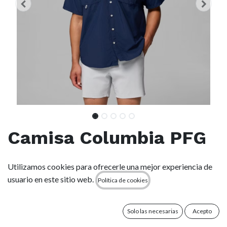
Camisa Columbia PFG
Bahama II - Collegiate
Utilizamos cookies para ofrecerle una mejor experiencia de
Navy
usuario en este sitio web.
Política de cookies
(0 reseña)
Solo las necesarias
Acepto
SIENTE LA FRESCURA