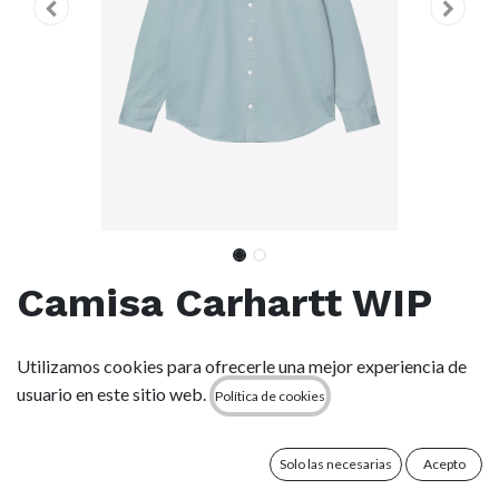
Camisa Carhartt WIP
Madison -
Utilizamos cookies para ofrecerle una mejor experiencia de
Tourmaline/White
usuario en este sitio web.
Política de cookies
(0 reseña)
Solo las necesarias
Acepto
La L/S Madison Shirt es una camisa clásica con botones