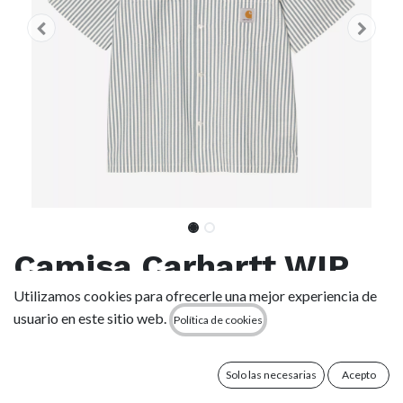
Camisa Carhartt WIP
Leavel - Leavel Stripe,
Utilizamos cookies para ofrecerle una mejor experiencia de
usuario en este sitio web.
Política de cookies
Blue River/Wax
Solo las necesarias
Acepto
(0 reseña)