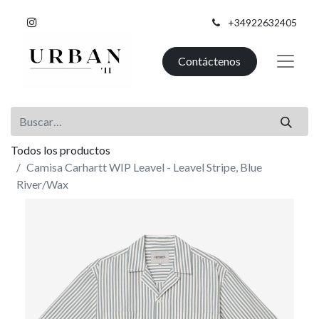
+34922632405
Contáctenos
Todos los productos
Camisa Carhartt WIP Leavel - Leavel Stripe, Blue
River/Wax