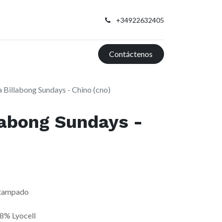
+34922632405
Contáctenos
 Billabong Sundays - Chino (cno)
labong Sundays -
stampado
8% Lyocell