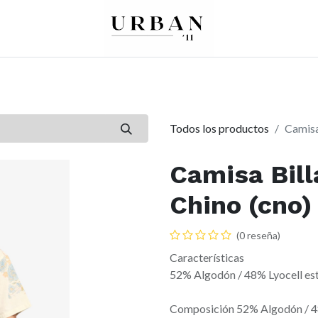
0
0
re
Mujer
Peques
Marcas
Todos los productos
Camisa
Camisa Bil
Chino (cno)
(0 reseña)
Características
52% Algodón / 48% Lyocell e
Composición 52% Algodón / 4