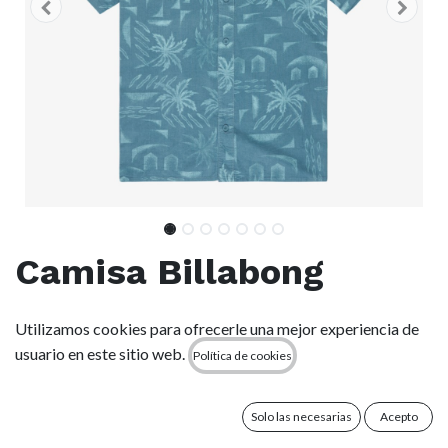
Camisa Billabong
Solana Cord - Washed
Utilizamos cookies para ofrecerle una mejor experiencia de
Blue (wbl)
usuario en este sitio web.
Política de cookies
(0 reseña)
Solo las necesarias
Acepto
Características