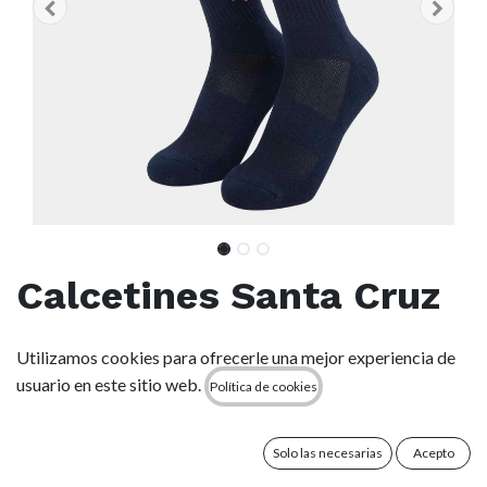
Calcetines Santa Cruz
Strip Socks - SP26
Utilizamos cookies para ofrecerle una mejor experiencia de
usuario en este sitio web.
Política de cookies
(0 reseña)
80 % algodón, 17 % poliéster, 3 % elastano, calcetines de caña
media con logo jacquard tejido.
Solo las necesarias
Acepto