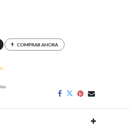
COMPRAR AHORA
s.
días