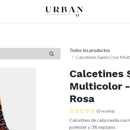
0
0
re
Mujer
Peques
Marcas
Todos los productos
Calcetines Santa Cruz Mult
Calcetines 
Multicolor 
Rosa
(0 reseña)
Calcetines de caña media con 
poliéster y 3% elastano.