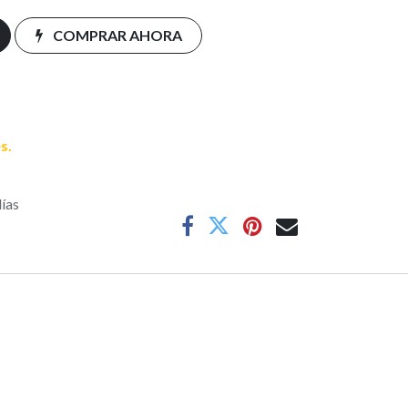
COMPRAR AHORA
s.
días