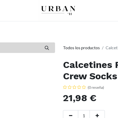
0
0
re
Mujer
Peques
Marcas
Todos los productos
Calcet
Calcetines 
Crew Socks
(0 reseña)
21,98
€