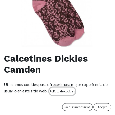
Calcetines Dickies
Camden
(0 reseña)
Utilizamos cookies para ofrecerle una mejor experiencia de
Pásate al lado salvaje con nuestros calcetines unisex Camden.
usuario en este sitio web.
Política de cookies
Con un atrevido estampado de piel de serpiente, estos
calcetines tobilleros forman parte de nuestra colección
Daring Escape y harán destacar cualquier conjunto.
Solo las necesarias
Acepto