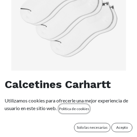
Calcetines Carhartt
WIP Script Sneakers
Utilizamos cookies para ofrecerle una mejor experiencia de
(Pack de 3) -
usuario en este sitio web.
Política de cookies
White/Black
Solo las necesarias
Acepto
(0 reseña)