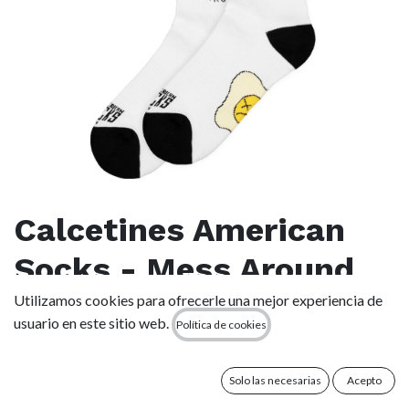
Calcetines American
Socks - Mess Around
Utilizamos cookies para ofrecerle una mejor experiencia de
(0 reseña)
usuario en este sitio web.
Política de cookies
-Largo medio-alto: hasta la mitad de la pantorrilla.
-Cómoda mezcla de algodón.
-Talla única para todos
Solo las necesarias
Acepto
-Composición: 67% algodón, 21% poliamida, 6% poliéster,