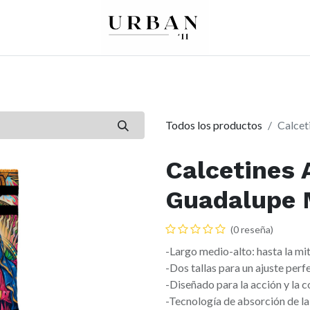
0
0
re
Mujer
Peques
Marcas
Todos los productos
Calcet
Calcetines 
Guadalupe 
(0 reseña)
-Largo medio-alto: hasta la mit
-Dos tallas para un ajuste perf
-Diseñado para la acción y la 
-Tecnología de absorción de l