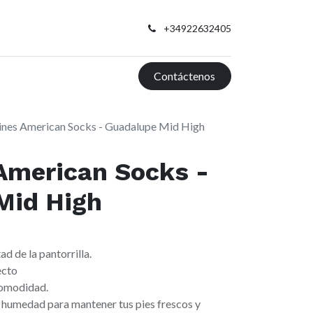
+34922632405
Contáctenos
ines American Socks - Guadalupe Mid High
American Socks -
Mid High
ad de la pantorrilla.
ecto
comodidad.
a humedad para mantener tus pies frescos y