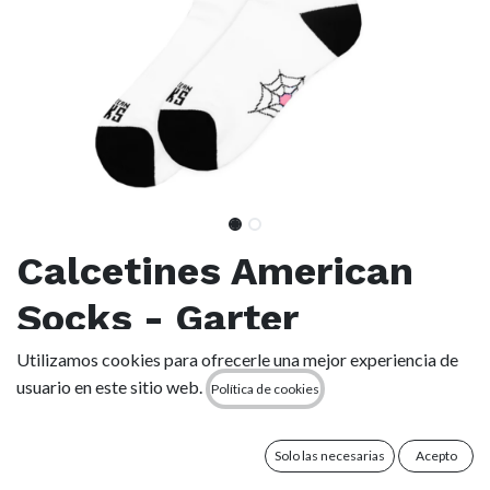
Calcetines American
Socks - Garter
Utilizamos cookies para ofrecerle una mejor experiencia de
(0 reseña)
usuario en este sitio web.
Política de cookies
-Largo medio-alto: hasta la mitad de la pantorrilla.
-Cómoda mezcla de algodón.
-Talla única
Solo las necesarias
Acepto
-Composición: 67% algodón, 21% poliamida, 6% poliéster,