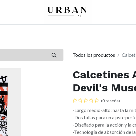
0
0
re
Mujer
Peques
Marcas
Todos los productos
Calcet
Calcetines 
Devil's Mus
(0 reseña)
-Largo medio-alto: hasta la mit
-Dos tallas para un ajuste perf
-Diseñado para la acción y la 
-Tecnología de absorción de l