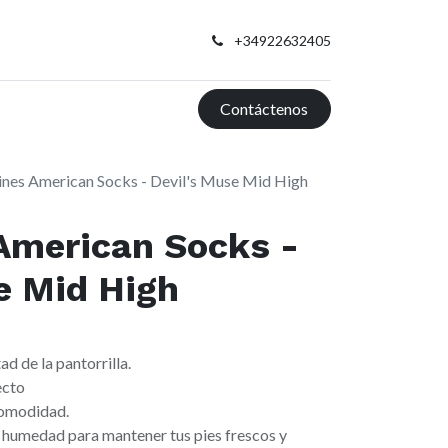
+34922632405
Contáctenos
ines American Socks - Devil's Muse Mid High
American Socks -
e Mid High
ad de la pantorrilla.
ecto
comodidad.
a humedad para mantener tus pies frescos y