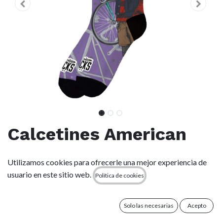
Calcetines American
Socks - Cycling Wolf
Utilizamos cookies para ofrecerle una mejor experiencia de
usuario en este sitio web.
Política de cookies
(0 reseña)
-Largo medio-alto: hasta la mitad de la pantorrilla.
-Dos tallas para un ajuste perfecto
Solo las necesarias
Acepto
-Diseñado para la acción y la comodidad.