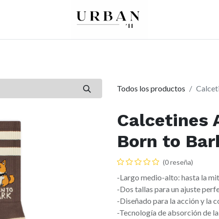
0
0
re
Mujer
Peques
Marcas
Todos los productos
Calcet
Calcetines 
Born to Bar
(0 reseña)
-Largo medio-alto: hasta la mit
-Dos tallas para un ajuste perf
-Diseñado para la acción y la 
-Tecnología de absorción de l