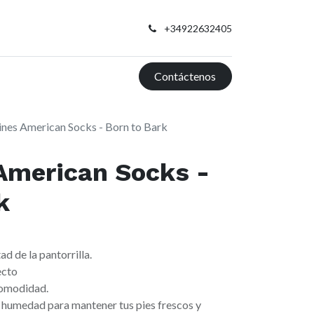
+34922632405
Contáctenos
ines American Socks - Born to Bark
American Socks -
k
ad de la pantorrilla.
ecto
comodidad.
a humedad para mantener tus pies frescos y