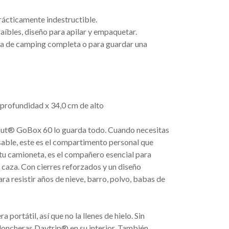
prácticamente indestructible.
aíbles, diseño para apilar y empaquetar.
a de camping completa o para guardar una
 profundidad x 34,0 cm de alto
Out® GoBox 60 lo guarda todo. Cuando necesitas
sable, este es el compartimento personal que
e tu camioneta, es el compañero esencial para
caza. Con cierres reforzados y un diseño
a resistir años de nieve, barro, polvo, babas de
portátil, así que no la llenes de hielo. Sin
loncheras Daytrip® en su interior. También