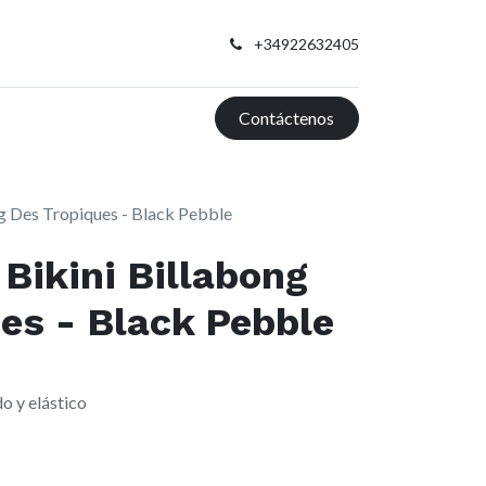
+34922632405
Contáctenos
ng Des Tropiques - Black Pebble
 Bikini Billabong
es - Black Pebble
do y elástico