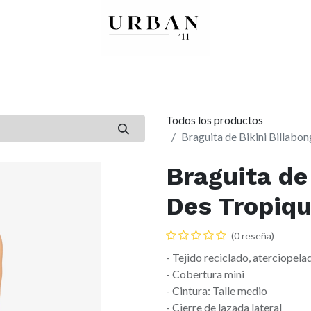
0
0
re
Mujer
Peques
Marcas
Todos los productos
Braguita de Bikini Billabo
Braguita de
Des Tropiqu
(0 reseña)
- Tejido reciclado, aterciopela
- Cobertura mini
- Cintura: Talle medio
- Cierre de lazada lateral