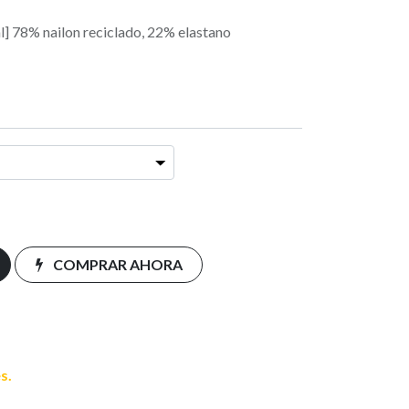
l] 78% nailon reciclado, 22% elastano
COMPRAR AHORA
s.