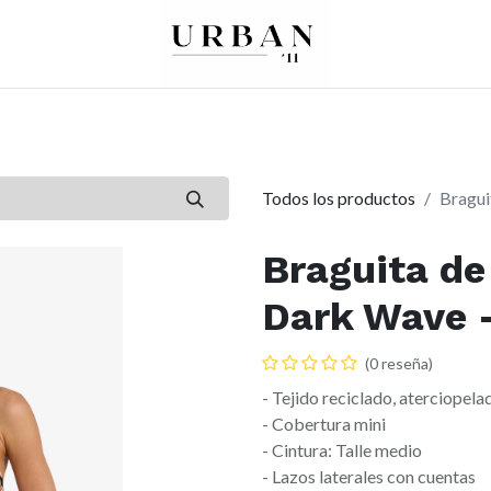
0
0
re
Mujer
Peques
Marcas
Todos los productos
Bragui
Braguita de
Dark Wave -
(0 reseña)
- Tejido reciclado, aterciopela
- Cobertura mini
- Cintura: Talle medio
- Lazos laterales con cuentas