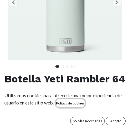
Botella Yeti Rambler 64
oz (1.9 l) - Ridgeline
Utilizamos cookies para ofrecerle una mejor experiencia de
usuario en este sitio web.
Política de cookies
(0 reseña)
Una botella más grande para los días en el rancho o en el
barco.
Solo las necesarias
Acepto