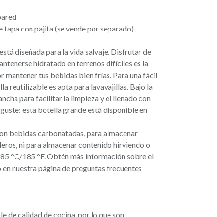
pared
 tapa con pajita (se vende por separado)
stá diseñada para la vida salvaje. Disfrutar de
antenerse hidratado en terrenos difíciles es la
r mantener tus bebidas bien frías. Para una fácil
la reutilizable es apta para lavavajillas. Bajo la
ancha para facilitar la limpieza y el llenado con
e guste: esta botella grande está disponible en
on bebidas carbonatadas, para almacenar
eros, ni para almacenar contenido hirviendo o
 85 °C/185 °F. Obtén más información sobre el
o en nuestra página de preguntas frecuentes
e de calidad de cocina, por lo que son