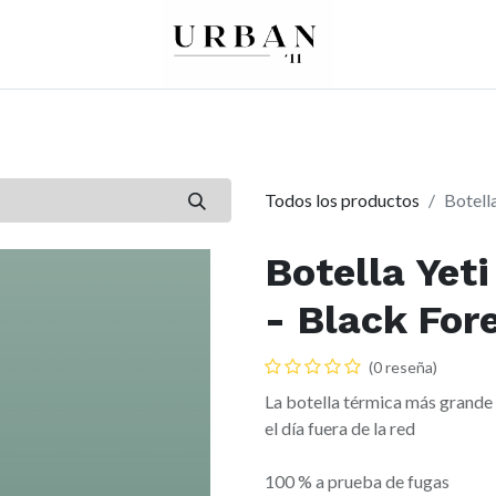
0
0
re
Mujer
Peques
Marcas
Todos los productos
Botell
Botella Yeti
- Black For
(0 reseña)
La botella térmica más grande
el día fuera de la red
100 % a prueba de fugas