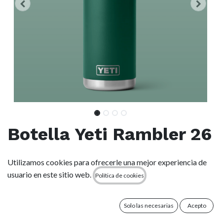
Botella Yeti Rambler 26
oz (769 ml) - Black
Utilizamos cookies para ofrecerle una mejor experiencia de
Forest Green
usuario en este sitio web.
Política de cookies
(0 reseña)
Solo las necesarias
Acepto
Una botella a prueba de fugas que contiene la cantidad justa