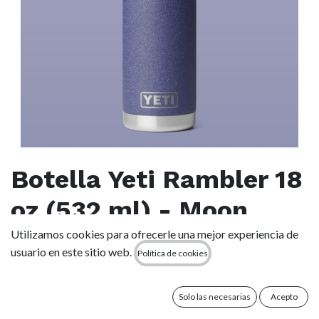
Botella Yeti Rambler 18
oz (532 ml) - Moon
Dust
Utilizamos cookies para ofrecerle una mejor experiencia de
usuario en este sitio web.
Política de cookies
(0 reseña)
Hidratación a mano para caminatas matutinas, excursiones
Solo las necesarias
Acepto
en kayak y desplazamientos diarios. Cabe en la mayoría de