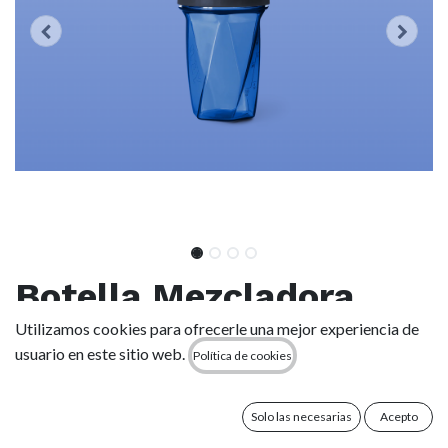
Botella Mezcladora
Shaker Yeti 20 oz (591
Utilizamos cookies para ofrecerle una mejor experiencia de
usuario en este sitio web.
Política de cookies
ml) - Royal Blue
Solo las necesarias
Acepto
(0 reseña)