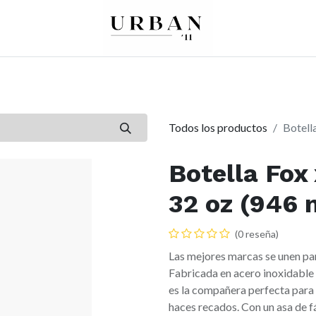
0
0
re
Mujer
Peques
Marcas
Todos los productos
Botell
Botella Fox
32 oz (946 
(0 reseña)
Las mejores marcas se unen pa
Fabricada en acero inoxidable 
es la compañera perfecta para h
haces recados. Con un asa de f