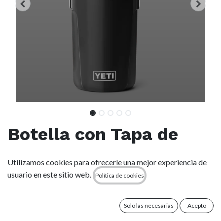
Botella con Tapa de
Pajita Yeti Silo 40 oz
Utilizamos cookies para ofrecerle una mejor experiencia de
(1.18 l) - Black
usuario en este sitio web.
Política de cookies
(0 reseña)
Solo las necesarias
Acepto
Hidratación práctica y portátil gracias al aislamiento térmico