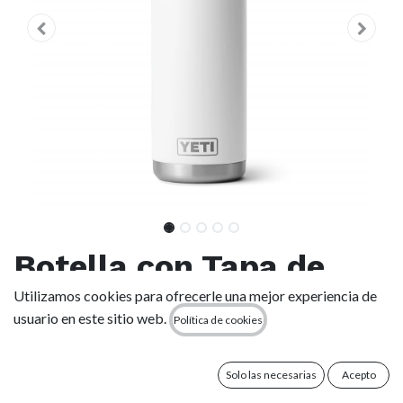
Botella con Tapa de
Pajita Yeti Rambler 26
Utilizamos cookies para ofrecerle una mejor experiencia de
usuario en este sitio web.
Política de cookies
oz (769 ml) -
White/White
Solo las necesarias
Acepto