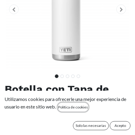
Botella con Tapa de
Pajita Yeti Rambler 26
Utilizamos cookies para ofrecerle una mejor experiencia de
usuario en este sitio web.
Política de cookies
oz (769 ml) - White
Solo las necesarias
Acepto
(0 reseña)