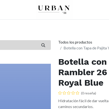
0
0
re
Mujer
Peques
Marcas
Todos los productos
Botella con Tapa de Pajita 
Botella con 
Rambler 26 
Royal Blue
(0 reseña)
Hidratación fácil de dar vuelta
caminos secundarios.