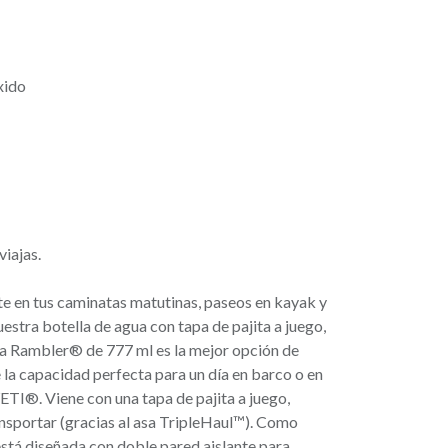
xido
viajas.
e en tus caminatas matutinas, paseos en kayak y
estra botella de agua con tapa de pajita a juego,
ella Rambler® de 777 ml es la mejor opción de
e la capacidad perfecta para un día en barco o en
YETI®. Viene con una tapa de pajita a juego,
ransportar (gracias al asa TripleHaul™). Como
stá diseñada con doble pared aislante para