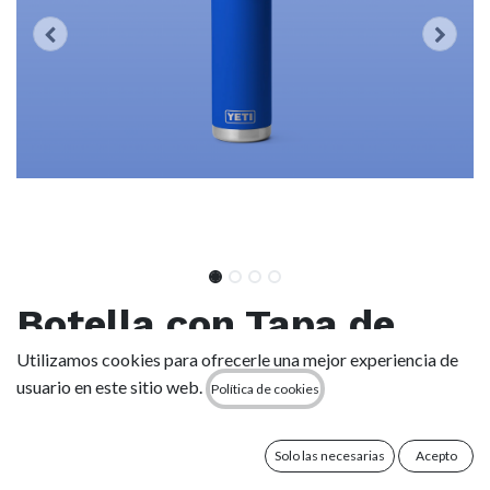
Botella con Tapa de
Pajita Yeti Rambler 18
Utilizamos cookies para ofrecerle una mejor experiencia de
usuario en este sitio web.
Política de cookies
oz (532 ml) - Royal
Blue
Solo las necesarias
Acepto