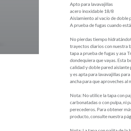
Apto para lavavajillas
acero inoxidable 18/8
Aislamiento al vacío de doble 
A prueba de fugas cuando está
No pierdas tiempo hidratándot
trayectos diarios con nuestra 
tapa a prueba de fugas y asa T
dondequiera que vayas. Esta bo
calidad y doble pared aislante 
y es apta para lavavajillas para
ancha para que aproveches al
Nota: No utilice la tapa con p
carbonatadas o con pulpa, ni 
perecederos. Para obtener más 
producto, consulte nuestra pá
Nota: La tapa con pajita de la