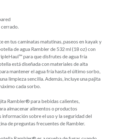
pared
 cerrado.
e en tus caminatas matutinas, paseos en kayak y
botella de agua Rambler de 532 ml (18 oz) con
ripleHaul™ para que disfrutes de agua fría
tella está diseñada con materiales de alta
para mantener el agua fría hasta el último sorbo,
 una limpieza sencilla. Además, incluye una pajita
 máximo cada sorbo.
ajita Rambler® para bebidas calientes,
para almacenar alimentos o productos
información sobre el uso y la seguridad del
gina de preguntas frecuentes de Rambler.
 botella Rambler® es a prueba de fugas cuando