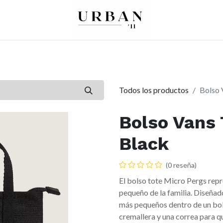
0
0
re
Mujer
Peques
Marcas
Todos los productos
Bolso 
Bolso Vans 
Black
(0 reseña)
El bolso tote Micro Pergs rep
pequeño de la familia. Diseñado
más pequeños dentro de un bols
cremallera y una correa para q