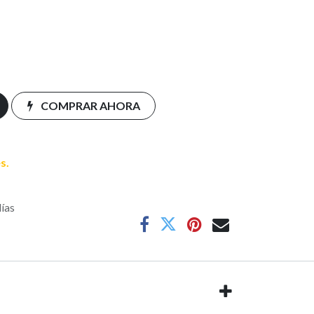
COMPRAR AHORA
s.
días