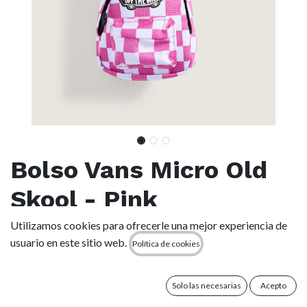
Bolso Vans Micro Old
Skool - Pink
Utilizamos cookies para ofrecerle una mejor experiencia de
(0 reseña)
usuario en este sitio web.
Política de cookies
Mochila mini de estilo urbano que combina el icónico diseño
“checkerboard” (cuadros) con un llamativo tono rosa “Pink
Fizz”. Es un accesorio compacto pensado para quienes
Solo las necesarias
Acepto
buscan practicidad sin renunciar al estilo.