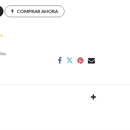
COMPRAR AHORA
s.
días