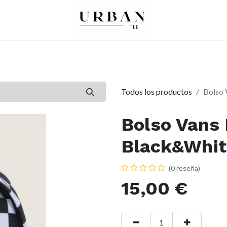
0
0
re
Mujer
Peques
Marcas
Todos los productos
Bolso 
Bolso Vans 
Black&Whit
(0 reseña)
15,00
€