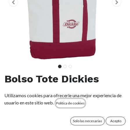
Bolso Tote Dickies
Logo Canvas Tote
Utilizamos cookies para ofrecerle una mejor experiencia de
Tibetan - Red
usuario en este sitio web.
Política de cookies
(0 reseña)
Solo las necesarias
Acepto
Confeccionada en lona de algodón de alta calidad para mayor