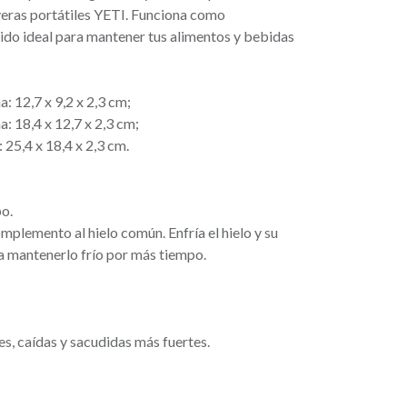
veras portátiles YETI. Funciona como
ido ideal para mantener tus alimentos y bebidas
 12,7 x 9,2 x 2,3 cm;
 18,4 x 12,7 x 2,3 cm;
25,4 x 18,4 x 2,3 cm.
po.
plemento al hielo común. Enfría el hielo y su
a mantenerlo frío por más tiempo.
es, caídas y sacudidas más fuertes.