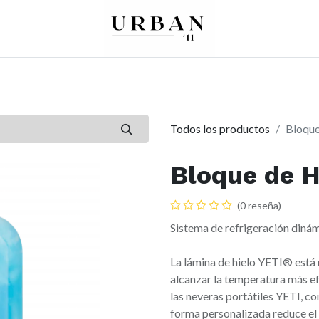
0
0
re
Mujer
Peques
Marcas
Todos los productos
Bloque
Bloque de H
(0 reseña)
Sistema de refrigeración diná
La lámina de hielo YETI® está
alcanzar la temperatura más ef
las neveras portátiles YETI, co
forma personalizada reduce el