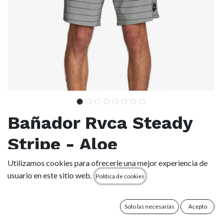
Bañador Rvca Steady
Stripe - Aloe
Utilizamos cookies para ofrecerle una mejor experiencia de
(0 reseña)
usuario en este sitio web.
Política de cookies
Características
Tejido: mezcla de poliéster reciclado y elastano
Tejido: tejido elástico en 4 direcciones
Solo las necesarias
Acepto
Longitud: longitud: 45,7 cm