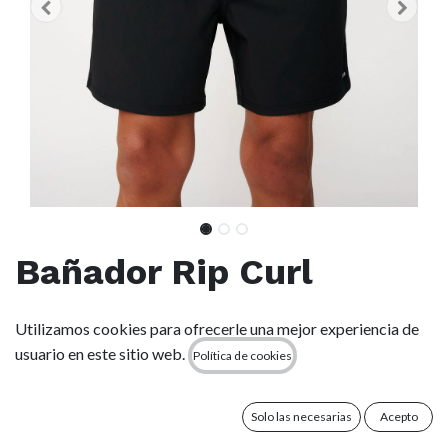
Bañador Rip Curl
Offset Daiñy Volley -
Utilizamos cookies para ofrecerle una mejor experiencia de
Black
usuario en este sitio web.
Política de cookies
(0 reseña)
Solo las necesarias
Acepto
La cintura elástica y el estampado sublimado confieren al