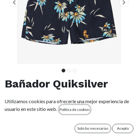
Bañador Quiksilver
Everyday 16" - Dark
Utilizamos cookies para ofrecerle una mejor experiencia de
Navy
usuario en este sitio web.
Política de cookies
(0 reseña)
Solo las necesarias
Acepto
- Tejido: tejido 100% poliéster reciclado