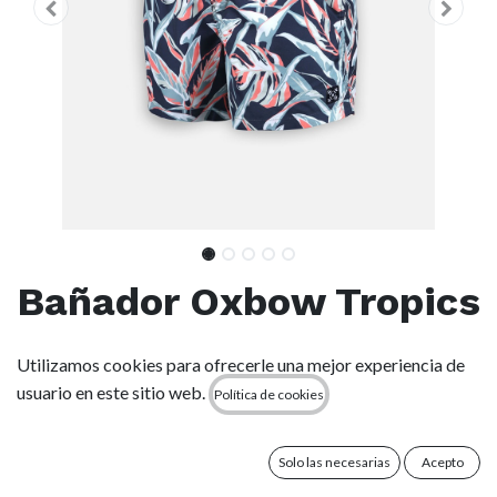
Bañador Oxbow Tropics
- Deep Marine
Utilizamos cookies para ofrecerle una mejor experiencia de
usuario en este sitio web.
Política de cookies
(0 reseña)
Shorts de Supersuede reciclado, suaves y cómodos, con
cinturilla elástica, cordón en contraste, bolsillos laterales y
Solo las necesarias
Acepto
traseros con velcro. Estampado integral. Largo 38 cm.