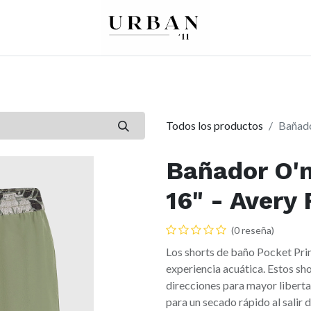
0
0
re
Mujer
Peques
Marcas
Todos los productos
Bañado
Bañador O'n
16" - Avery 
(0 reseña)
Los shorts de baño Pocket Pri
experiencia acuática. Estos sh
direcciones para mayor libert
para un secado rápido al salir 