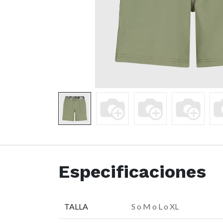
Especificaciones
TALLA
S
o
M
o
L
o
XL