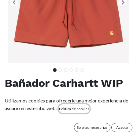
Bañador Carhartt WIP
Chase Swim - Oxide
Utilizamos cookies para ofrecerle una mejor experiencia de
Red/Gold
usuario en este sitio web.
Política de cookies
(0 reseña)
Solo las necesarias
Acepto
El bañador Chase Swim Trunks está confeccionado en un