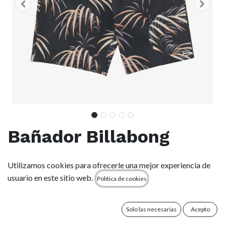
Bañador Billabong
Sundays Pro 18.5" -
Utilizamos cookies para ofrecerle una mejor experiencia de
Aged Indigo (AIN)
usuario en este sitio web.
Política de cookies
(0 reseña)
Solo las necesarias
Acepto
Características