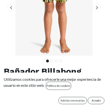
Bañador Billabong
Radiant Layback (8-16
Utilizamos cookies para ofrecerle una mejor experiencia de
usuario en este sitio web.
Política de cookies
años) - Black Print
(blk5)
Solo las necesarias
Acepto