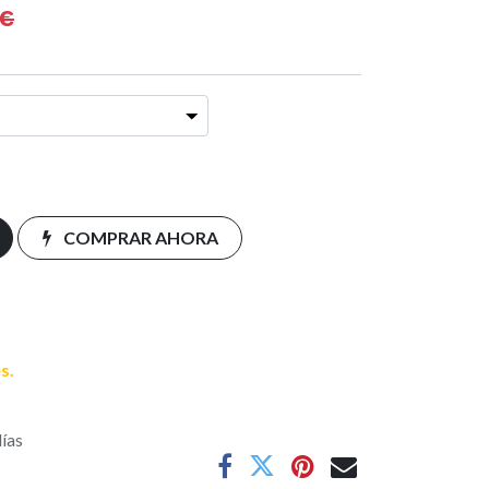
€
COMPRAR AHORA
s.
días