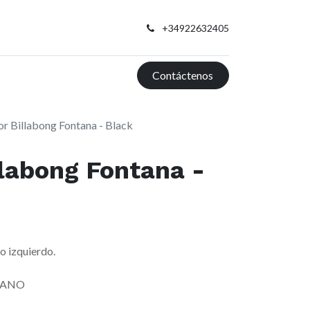
+34922632405
Contáctenos
r Billabong Fontana - Black
labong Fontana -
o izquierdo.
TANO