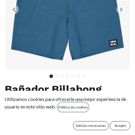
Bañador Billabong
Every Other Day Low
Utilizamos cookies para ofrecerle una mejor experiencia de
usuario en este sitio web.
Política de cookies
Tide - Real Teal (bpr0)
Solo las necesarias
Acepto
(0 reseña)