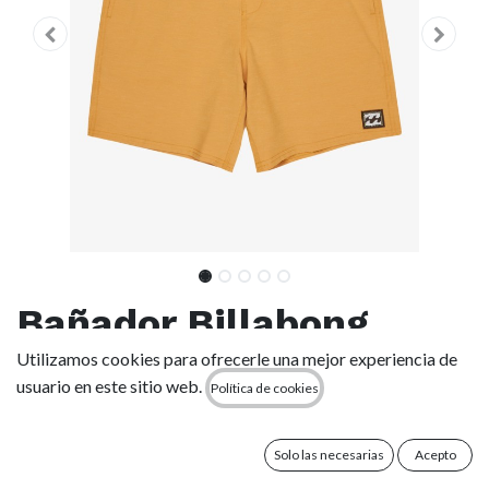
Bañador Billabong
Every Other Day Low
Utilizamos cookies para ofrecerle una mejor experiencia de
usuario en este sitio web.
Política de cookies
Tide - Honey (ylh0)
Solo las necesarias
Acepto
(0 reseña)