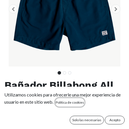
Bañador Billabong All
Day Layback 14" (8-12
Utilizamos cookies para ofrecerle una mejor experiencia de
usuario en este sitio web.
Política de cookies
años) - Navy (0021)
Solo las necesarias
Acepto
(0 reseña)