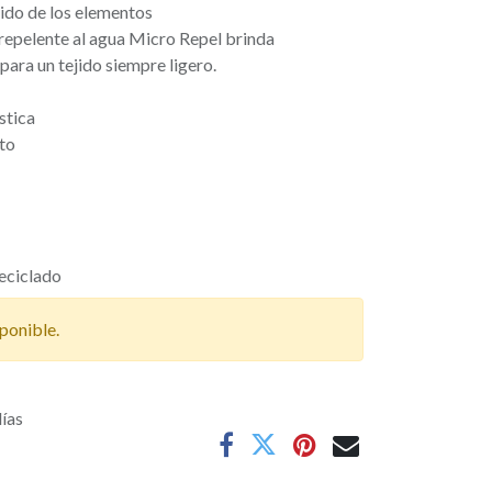
ido de los elementos
repelente al agua Micro Repel brinda
ara un tejido siempre ligero.
stica
rto
eciclado
ponible.
días