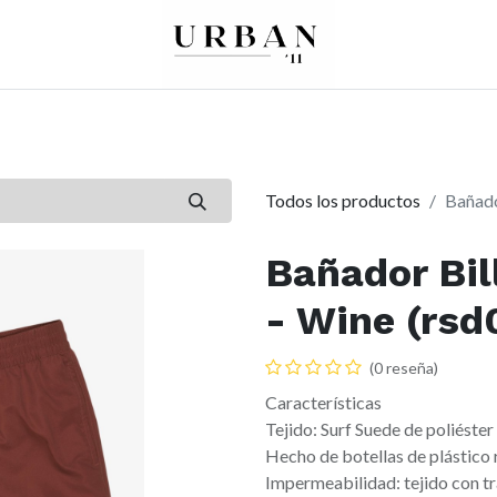
0
0
re
Mujer
Peques
Marcas
Todos los productos
Bañado
Bañador Bil
- Wine (rsd
(0 reseña)
Características
Tejido: Surf Suede de poliéster
Hecho de botellas de plástico
Impermeabilidad: tejido con t