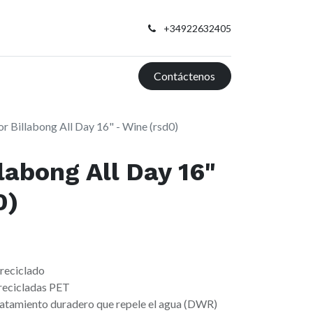
+34922632405
Contáctenos
r Billabong All Day 16" - Wine (rsd0)
labong All Day 16"
0)
 reciclado
 recicladas PET
ratamiento duradero que repele el agua (DWR)